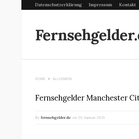
Datenschutzerklärung
Impressum
Kontakt
Fernsehgelder.
HOME
ALLGEMEIN
Fernsehgelder Manchester Ci
By
fernsehgelder.de
on
29. Januar 2021