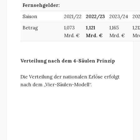
Fernsehgelder:
Saison
2021/22
2022/23
2023/24
20
Betrag
1,073
1,121
1,165
1,21
Mrd. €
Mrd. €
Mrd. €
Mr
Verteilung nach dem 4-Säulen Prinzip
Die Verteilung der nationalen Erlöse erfolgt
nach dem „Vier-Säulen-Modell“.