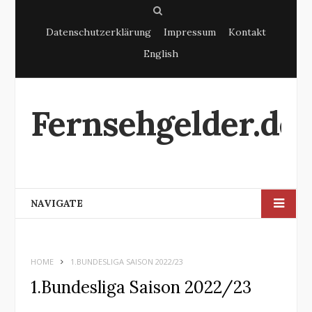
S
Datenschutzerklärung
Impressum
Kontakt
e
English
a
r
c
Fernsehgelder.de
h
NAVIGATE
HOME
1.BUNDESLIGA SAISON 2022/23
1.Bundesliga Saison 2022/23