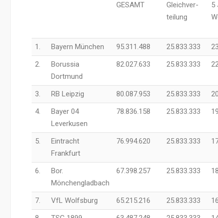
GESAMT
Gleichver-
5
teilung
We
1.
Bayern München
95.311.488
25.833.333
23
2.
Borussia
82.027.633
25.833.333
22
Dortmund
3.
RB Leipzig
80.087.953
25.833.333
20
4.
Bayer 04
78.836.158
25.833.333
19
Leverkusen
5.
Eintracht
76.994.620
25.833.333
17
Frankfurt
6.
Bor.
67.398.257
25.833.333
18
Mönchengladbach
7.
VfL Wolfsburg
65.215.216
25.833.333
16