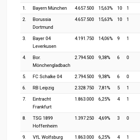
1.
Bayern München
4.657.500
15,63%
10
1
2.
Borussia
4.657.500
15,63%
10
1
Dortmund
3.
Bayer 04
4.191.750
14,06%
9
1
Leverkusen
4.
Bor.
2.794.500
9,38%
6
0
Mönchengladbach
5.
FC Schalke 04
2.794.500
9,38%
6
0
6.
RB Leipzig
2.328.750
7,81%
5
1
7.
Eintracht
1.863.000
6,25%
4
1
Frankfurt
8.
TSG 1899
1.397.250
4,69%
3
0
Hoffenheim
9.
VfL Wolfsburg
1.863.000
6,25%
4
1