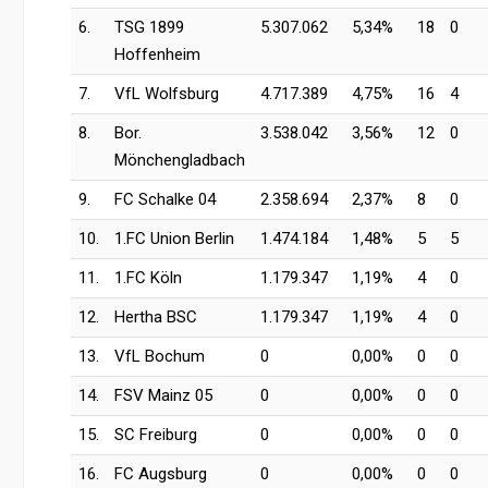
6.
TSG 1899
5.307.062
5,34%
18
0
Hoffenheim
7.
VfL Wolfsburg
4.717.389
4,75%
16
4
8.
Bor.
3.538.042
3,56%
12
0
Mönchengladbach
9.
FC Schalke 04
2.358.694
2,37%
8
0
10.
1.FC Union Berlin
1.474.184
1,48%
5
5
11.
1.FC Köln
1.179.347
1,19%
4
0
12.
Hertha BSC
1.179.347
1,19%
4
0
13.
VfL Bochum
0
0,00%
0
0
14.
FSV Mainz 05
0
0,00%
0
0
15.
SC Freiburg
0
0,00%
0
0
16.
FC Augsburg
0
0,00%
0
0