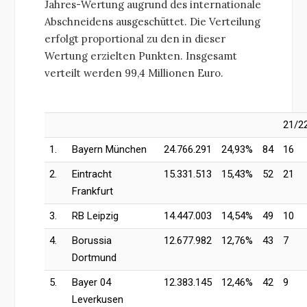
Jahres-Wertung augrund des internationale
Abschneidens ausgeschüttet. Die Verteilung
erfolgt proportional zu den in dieser
Wertung erzielten Punkten. Insgesamt
verteilt werden 99,4 Millionen Euro.
21/2
1.
Bayern München
24.766.291
24,93%
84
16
2.
Eintracht
15.331.513
15,43%
52
21
Frankfurt
3.
RB Leipzig
14.447.003
14,54%
49
10
4.
Borussia
12.677.982
12,76%
43
7
Dortmund
5.
Bayer 04
12.383.145
12,46%
42
9
Leverkusen