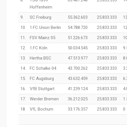
8.
TSG 1899
63.487.248
25.833.333
14
Hoffenheim
9.
SC Freiburg
55.362.603
25.833.333
13
10.
1.FC Union Berlin
54.788.720
25.833.333
12
11.
FSV Mainz 05
51.226.673
25.833.333
10
12.
1.FC Köln
50.034.545
25.833.333
9.
13.
Hertha BSC
47.513.977
25.833.333
8.
14.
FC Schalke 04
43.700.262
25.833.333
3.
15.
FC Augsburg
43.632.459
25.833.333
6.
16.
VfB Stuttgart
41.239.124
25.833.333
4.
17.
Werder Bremen
36.212.025
25.833.333
1.
18.
VfL Bochum
33.176.357
25.833.333
0