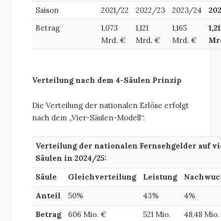
Saison
2021/22
2022/23
2023/24
20
Betrag
1,073
1,121
1,165
1,2
Mrd. €
Mrd. €
Mrd. €
Mr
Verteilung nach dem 4-Säulen Prinzip
Die Verteilung der nationalen Erlöse erfolgt
nach dem „Vier-Säulen-Modell“.
Verteilung der nationalen Fernsehgelder auf vi
Säulen in 2024/25:
Säule
Gleich
verteilung
Leistung
Nachwuc
Anteil
50%
43%
4%
Betrag
606 Mio. €
521 Mio.
48,48 Mio.