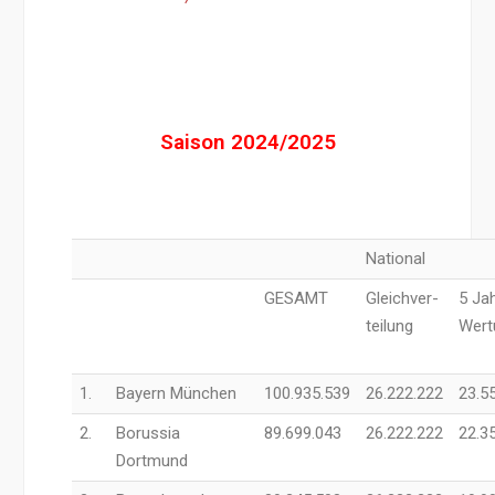
Saison 2024/2025
National
GESAMT
Gleichver-
5 Ja
teilung
Wert
1.
Bayern München
100.935.539
26.222.222
23.5
2.
Borussia
89.699.043
26.222.222
22.3
Dortmund