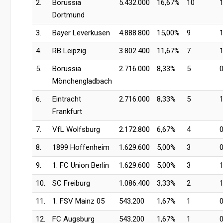
2.
Borussia
5.432.000
16,67%
10
Dortmund
3.
Bayer Leverkusen
4.888.800
15,00%
9
4.
RB Leipzig
3.802.400
11,67%
7
5.
Borussia
2.716.000
8,33%
5
Mönchengladbach
6.
Eintracht
2.716.000
8,33%
5
Frankfurt
7.
VfL Wolfsburg
2.172.800
6,67%
4
8.
1899 Hoffenheim
1.629.600
5,00%
3
9.
1. FC Union Berlin
1.629.600
5,00%
3
10.
SC Freiburg
1.086.400
3,33%
2
11.
1. FSV Mainz 05
543.200
1,67%
1
12.
FC Augsburg
543.200
1,67%
1