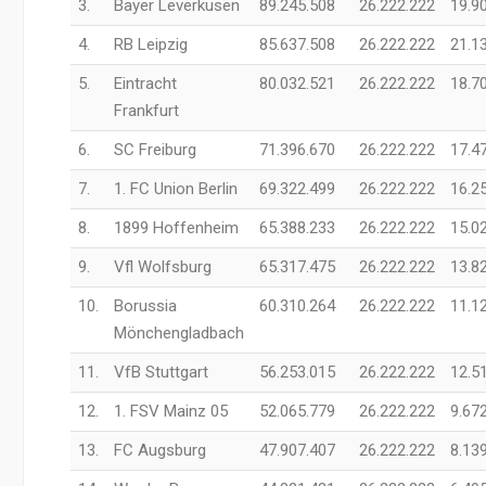
3.
Bayer Leverkusen
89.245.508
26.222.222
19.9
4.
RB Leipzig
85.637.508
26.222.222
21.1
5.
Eintracht
80.032.521
26.222.222
18.7
Frankfurt
6.
SC Freiburg
71.396.670
26.222.222
17.4
7.
1. FC Union Berlin
69.322.499
26.222.222
16.2
8.
1899 Hoffenheim
65.388.233
26.222.222
15.0
9.
Vfl Wolfsburg
65.317.475
26.222.222
13.8
10.
Borussia
60.310.264
26.222.222
11.1
Mönchengladbach
11.
VfB Stuttgart
56.253.015
26.222.222
12.5
12.
1. FSV Mainz 05
52.065.779
26.222.222
9.67
13.
FC Augsburg
47.907.407
26.222.222
8.13