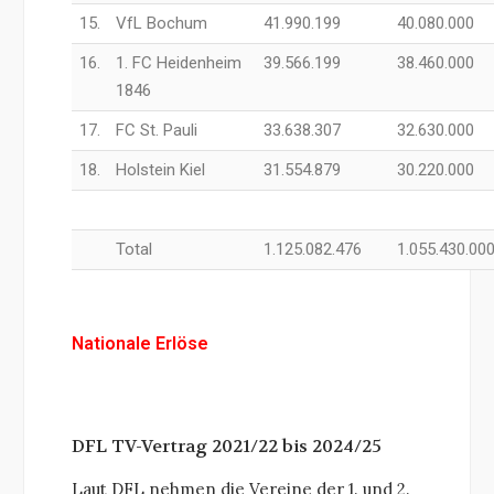
15.
VfL Bochum
41.990.199
40.080.000
16.
1. FC Heidenheim
39.566.199
38.460.000
1846
17.
FC St. Pauli
33.638.307
32.630.000
18.
Holstein Kiel
31.554.879
30.220.000
Total
1.125.082.476
1.055.430.00
Nationale Erlöse
DFL TV-Vertrag 2021/22 bis 2024/25
Laut DFL nehmen die Vereine der 1. und 2.