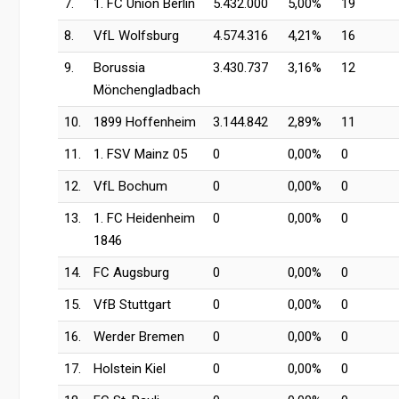
7.
1. FC Union Berlin
5.432.000
5,00%
19
8.
VfL Wolfsburg
4.574.316
4,21%
16
9.
Borussia
3.430.737
3,16%
12
Mönchengladbach
10.
1899 Hoffenheim
3.144.842
2,89%
11
11.
1. FSV Mainz 05
0
0,00%
0
12.
VfL Bochum
0
0,00%
0
13.
1. FC Heidenheim
0
0,00%
0
1846
14.
FC Augsburg
0
0,00%
0
15.
VfB Stuttgart
0
0,00%
0
16.
Werder Bremen
0
0,00%
0
17.
Holstein Kiel
0
0,00%
0