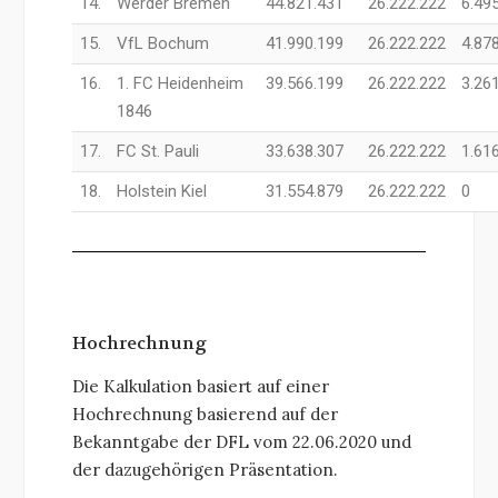
14.
Werder Bremen
44.821.431
26.222.222
6.49
15.
VfL Bochum
41.990.199
26.222.222
4.87
16.
1. FC Heidenheim
39.566.199
26.222.222
3.26
1846
17.
FC St. Pauli
33.638.307
26.222.222
1.61
18.
Holstein Kiel
31.554.879
26.222.222
0
Hochrechnung
Die Kalkulation basiert auf einer
Hochrechnung basierend auf der
Bekanntgabe der DFL vom 22.06.2020 und
der dazugehörigen Präsentation.