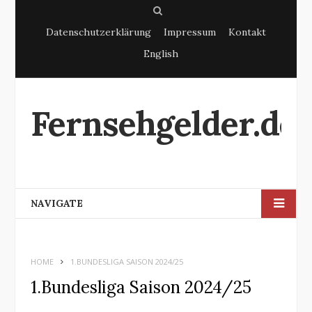
S
Datenschutzerklärung
Impressum
Kontakt
e
English
a
r
c
Fernsehgelder.de
h
NAVIGATE
HOME
1.BUNDESLIGA SAISON 2024/25
1.Bundesliga Saison 2024/25