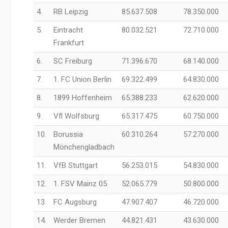
4.
RB Leipzig
85.637.508
78.350.000
5.
Eintracht
80.032.521
72.710.000
Frankfurt
6.
SC Freiburg
71.396.670
68.140.000
7.
1. FC Union Berlin
69.322.499
64.830.000
8.
1899 Hoffenheim
65.388.233
62.620.000
9.
Vfl Wolfsburg
65.317.475
60.750.000
10.
Borussia
60.310.264
57.270.000
Mönchengladbach
11.
VfB Stuttgart
56.253.015
54.830.000
12.
1. FSV Mainz 05
52.065.779
50.800.000
13.
FC Augsburg
47.907.407
46.720.000
14.
Werder Bremen
44.821.431
43.630.000