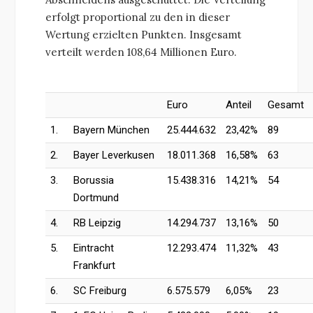
erfolgt proportional zu den in dieser
Wertung erzielten Punkten. Insgesamt
verteilt werden 108,64 Millionen Euro.
Euro
Anteil
Gesamt
1.
Bayern München
25.444.632
23,42%
89
2.
Bayer Leverkusen
18.011.368
16,58%
63
3.
Borussia
15.438.316
14,21%
54
Dortmund
4.
RB Leipzig
14.294.737
13,16%
50
5.
Eintracht
12.293.474
11,32%
43
Frankfurt
6.
SC Freiburg
6.575.579
6,05%
23