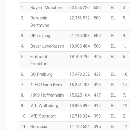
1.
Bayern München
23.555.220
530
BL
3.
2.
Borussia
22.356.552
508
BL
5.
Dortmund
3.
RB Leipzig
21.130.008
504
BL
4.
4.
Bayer Leverkusen
19.903.464
500
BL
1.
5.
Eintracht
18.704.796
445
BL
6.
Frankfurt
6.
SC Freiburg
17.478.252
439
BL
10.
7.
1. FC Union Berlin
16.251.708
424
BL
15.
8.
1899 Hoffenheim
15.025.164
417
BL
7.
9.
VfL Wolfsburg
13.826.496
412
BL
12.
10.
VfB Stuttgart
12.516.324
398
BL
2.
11.
Borussia
11.122.524
395
BL
14.