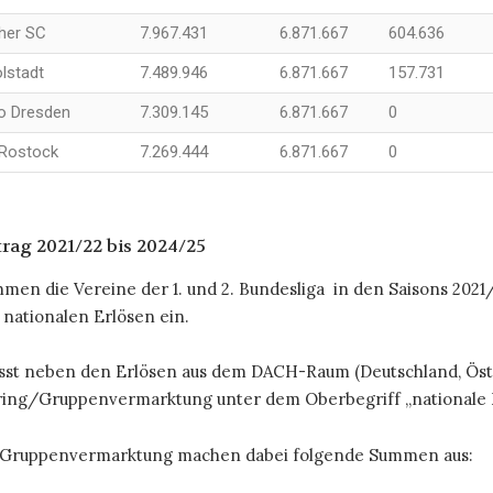
uher SC
7.967.431
6.871.667
604.636
lstadt
7.489.946
6.871.667
157.731
 Dresden
7.309.145
6.871.667
0
Rostock
7.269.444
6.871.667
0
rag 2021/22 bis 2024/25
men die Vereine der 1. und 2. Bundesliga in den Saisons 2021/
 nationalen Erlösen ein.
sst neben den Erlösen aus dem DACH-Raum (Deutschland, Öst
ing/Gruppenvermarktung unter dem Oberbegriff „nationale E
Gruppenvermarktung machen dabei folgende Summen aus: