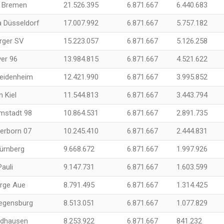
 Bremen
21.526.395
6.871.667
6.440.683
a Düsseldorf
17.007.992
6.871.667
5.757.182
ger SV
15.223.057
6.871.667
5.126.258
er 96
13.984.815
6.871.667
4.521.622
Heidenheim
12.421.990
6.871.667
3.995.852
n Kiel
11.544.813
6.871.667
3.443.794
mstadt 98
10.864.531
6.871.667
2.891.735
erborn 07
10.245.410
6.871.667
2.444.831
Nürnberg
9.668.672
6.871.667
1.997.926
Pauli
9.147.731
6.871.667
1.603.599
irge Aue
8.791.495
6.871.667
1.314.425
egensburg
8.513.051
6.871.667
1.077.829
dhausen
8.253.922
6.871.667
841.232