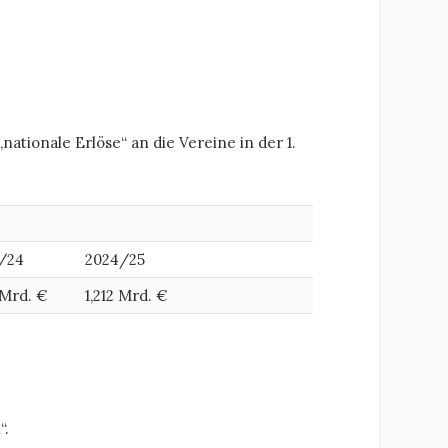
ationale Erlöse“ an die Vereine in der 1.
/24
2024/25
 Mrd. €
1,212 Mrd. €
“.