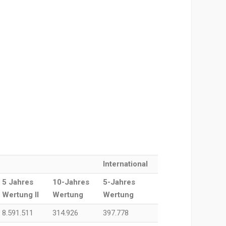
International
5 Jahres
10-Jahres
5-Jahres
Wertung II
Wertung
Wertung
8.591.511
314.926
397.778