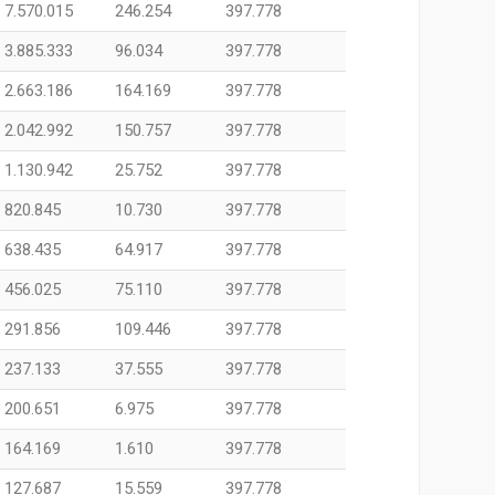
7.570.015
246.254
397.778
3.885.333
96.034
397.778
2.663.186
164.169
397.778
2.042.992
150.757
397.778
1.130.942
25.752
397.778
820.845
10.730
397.778
638.435
64.917
397.778
456.025
75.110
397.778
291.856
109.446
397.778
237.133
37.555
397.778
200.651
6.975
397.778
164.169
1.610
397.778
127.687
15.559
397.778