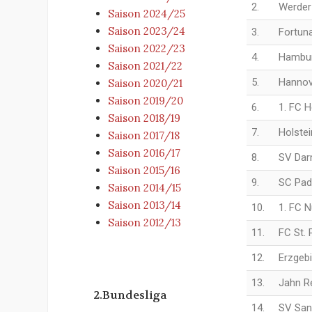
2.
Werder
Saison 2024/25
Saison 2023/24
3.
Fortun
Saison 2022/23
4.
Hambur
Saison 2021/22
5.
Hannov
Saison 2020/21
Saison 2019/20
6.
1. FC 
Saison 2018/19
7.
Holstei
Saison 2017/18
Saison 2016/17
8.
SV Dar
Saison 2015/16
9.
SC Pad
Saison 2014/15
Saison 2013/14
10.
1. FC 
Saison 2012/13
11.
FC St. 
12.
Erzgeb
13.
Jahn R
2.Bundesliga
14.
SV San