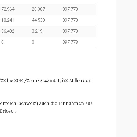
72.964
20.387
397.778
18.241
44.530
397.778
36.482
3.219
397.778
0
0
397.778
22 bis 2014/25 insgesamt 4,572 Milliarden
erreich, Schweiz) auch die Einnahmen aus
rlöse“.