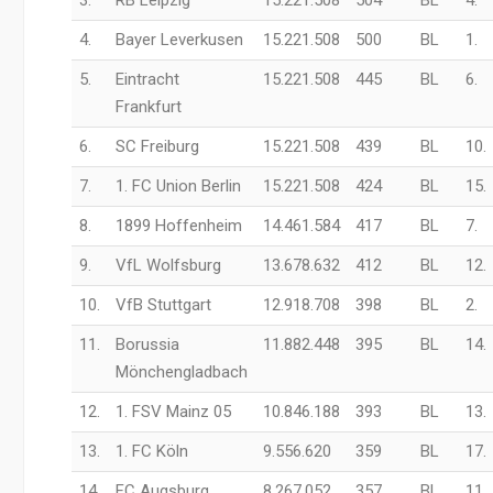
3.
RB Leipzig
15.221.508
504
BL
4.
4.
Bayer Leverkusen
15.221.508
500
BL
1.
5.
Eintracht
15.221.508
445
BL
6.
Frankfurt
6.
SC Freiburg
15.221.508
439
BL
10.
7.
1. FC Union Berlin
15.221.508
424
BL
15.
8.
1899 Hoffenheim
14.461.584
417
BL
7.
9.
VfL Wolfsburg
13.678.632
412
BL
12.
10.
VfB Stuttgart
12.918.708
398
BL
2.
11.
Borussia
11.882.448
395
BL
14.
Mönchengladbach
12.
1. FSV Mainz 05
10.846.188
393
BL
13.
13.
1. FC Köln
9.556.620
359
BL
17.
14.
FC Augsburg
8.267.052
357
BL
11.