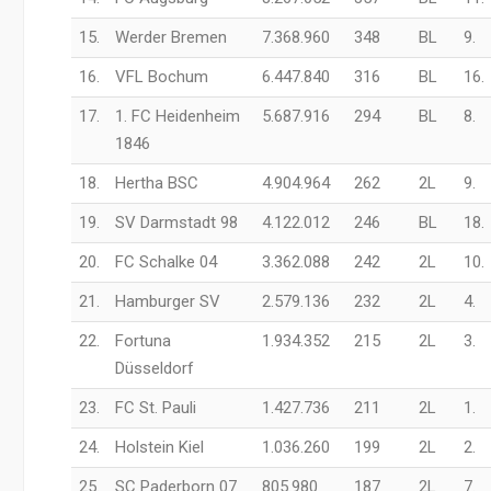
15.
Werder Bremen
7.368.960
348
BL
9.
16.
VFL Bochum
6.447.840
316
BL
16.
17.
1. FC Heidenheim
5.687.916
294
BL
8.
1846
18.
Hertha BSC
4.904.964
262
2L
9.
19.
SV Darmstadt 98
4.122.012
246
BL
18.
20.
FC Schalke 04
3.362.088
242
2L
10.
21.
Hamburger SV
2.579.136
232
2L
4.
22.
Fortuna
1.934.352
215
2L
3.
Düsseldorf
23.
FC St. Pauli
1.427.736
211
2L
1.
24.
Holstein Kiel
1.036.260
199
2L
2.
25.
SC Paderborn 07
805.980
187
2L
7.