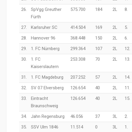
26.
SpVgg Greuther
575.700
184
2L
8.
Fürth
27.
Karlsruher SC
414.504
169
2L
5.
28.
Hannover 96
368.448
150
2L
6.
29.
1. FC Nürnberg
299.364
107
2L
12.
30.
1. FC
253.308
70
2L
13.
Kaiserslautern
31.
1. FC Magdeburg
207.252
57
2L
14.
32.
SV 07 Elversberg
126.654
40
2L
11.
33.
Eintracht
126.654
40
2L
15.
Braunschweig
34.
Jahn Regensburg
46.056
37
3L
2.
35.
SSV Ulm 1846
11.514
0
3L
1.